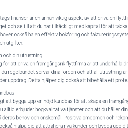
etags finanser är en annan viktig aspekt av att driva en flytt
get och se till att du har tillräckligt med kapital för att täc
ehöver också ha en effektiv bokföring och faktureringssyste
h utgifter.
n och din utrustning
g för att driva en framgångsrik flyttfirma är att underhålla d
tt du regelbundet servar dina fordon och att all utrustning är 
r uppdrag. Detta hjälper dig också att bibehålla ett profes
undbas
tigt att bygga upp en nöjd kundbas för att skapa en framgång
t du alltid erbjuder högkvalitativa tjänster och att du håller d
å deras behov och önskemål. Positiva omdömen och reko
också hjälpa dig att attrahera nya kunder och bygga upp dit