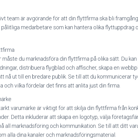
ivt team är avgörande för att din flyttfirma ska bli framgån
h pålitliga medarbetare som kan hantera olika flyttuppdra
ttfirma
er måste du marknadsföra din flyttfirma på olika sätt. Du kan
idningar, distribuera flygblad och affischer, skapa en webbp
t nå ut till en bredare publik. Se till att du kommunicerar ty
a och vilka fördelar det finns att anlita just din firma.
märke
arkt varumärke är viktigt för att skilja din flyttfirma från ko
under. Detta inkluderar att skapa en logotyp, välja företags
å all marknadsföring och kommunikation. Se till att ditt var
m alla dina kanaler och marknadsföringsmaterial.