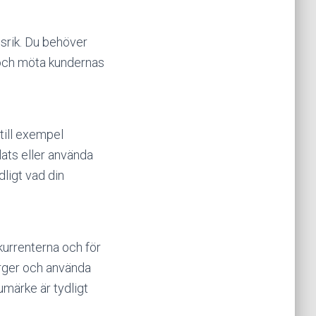
gsrik. Du behöver
g och möta kundernas
 till exempel
lats eller använda
dligt vad din
nkurrenterna och för
färger och använda
umärke är tydligt