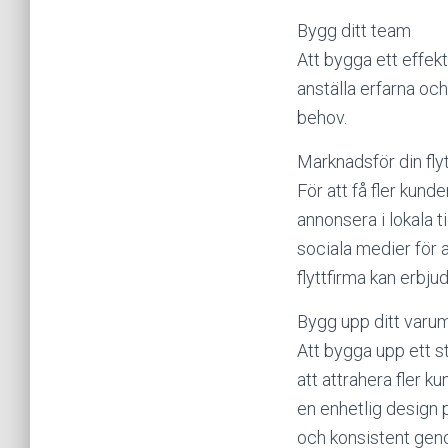
Bygg ditt team
Att bygga ett effekt
anställa erfarna oc
behov.
Marknadsför din fly
För att få fler kund
annonsera i lokala t
sociala medier för at
flyttfirma kan erbjud
Bygg upp ditt varu
Att bygga upp ett st
att attrahera fler k
en enhetlig design p
och konsistent geno