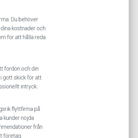
firma. Du behöver
ka dina kostnader och
m för att hålla reda
itt fordon och din
i gott skick för att
sionellt intryck.
srik flyttfirma på
ina kunder nöjda
mmendationer från
t företag.