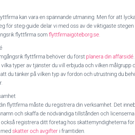
flyttfirma kan vara en spännande utmaning. Men för att lyck
teg för steg-guide delar vi med oss av de viktigaste stegen
ngsrik flyttfirma som
flyttfirmaigöteborg.se
.
dé
amgångsrik flyttfirma behöver du först
planera din affärsidé
ka typer av tjänster du vill erbjuda och vilken målgrupp du vi
 att du tänker på vilken typ av fordon och utrustning du beh
r.
ksamhet
 din flyttfirma måste du registrera din verksamhet. Det inne
amn och skaffa de nödvändiga tillstånden och licenserna f
e också registrera ditt företag hos skattemyndigheterna för
m med
skatter och avgifter
i framtiden.