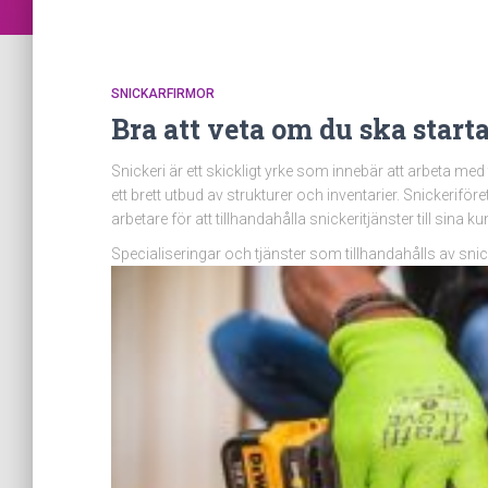
SNICKARFIRMOR
Bra att veta om du ska start
Snickeri är ett skickligt yrke som innebär att arbeta med
ett brett utbud av strukturer och inventarier. Snickerifö
arbetare för att tillhandahålla snickeritjänster till sina ku
Specialiseringar och tjänster som tillhandahålls av sni