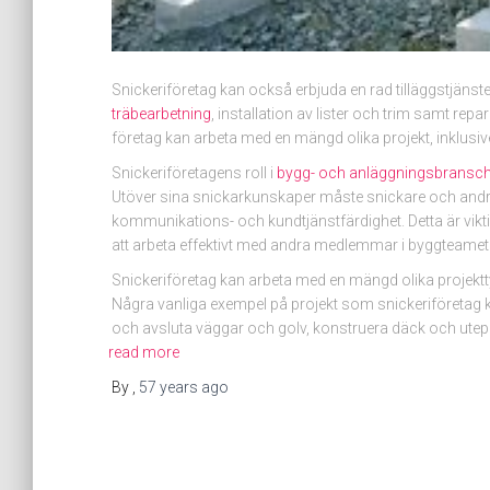
Snickeriföretag kan också erbjuda en rad tilläggstjänste
träbearbetning
, installation av lister och trim samt rep
företag kan arbeta med en mängd olika projekt, inklus
Snickeriföretagens roll i
bygg- och anläggningsbransc
Utöver sina snickarkunskaper måste snickare och andra
kommunikations- och kundtjänstfärdighet. Detta är vikti
att arbeta effektivt med andra medlemmar i byggteamet
Snickeriföretag kan arbeta med en mängd olika projektty
Några vanliga exempel på projekt som snickeriföretag ka
och avsluta väggar och golv, konstruera däck och utepla
read more
By
,
57 years
ago