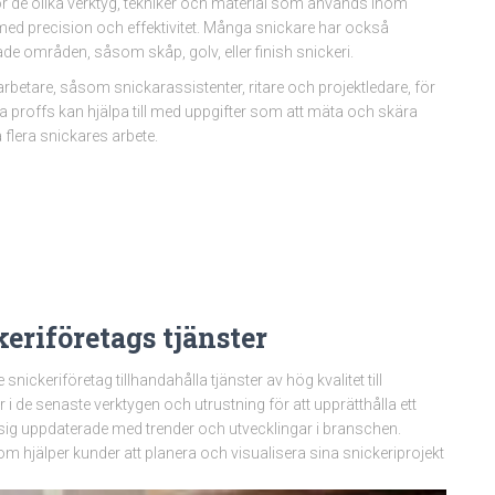
ör de olika verktyg, tekniker och material som används inom
med precision och effektivitet. Många snickare har också
erade områden, såsom skåp, golv, eller finish snickeri.
rbetare, såsom snickarassistenter, ritare och projektledare, för
ssa proffs kan hjälpa till med uppgifter som att mäta och skära
flera snickares arbete.
eriföretags tjänster
ickeriföretag tillhandahålla tjänster av hög kvalitet till
r i de senaste verktygen och utrustning för att upprätthålla ett
lla sig uppdaterade med trender och utvecklingar i branschen.
 hjälper kunder att planera och visualisera sina snickeriprojekt