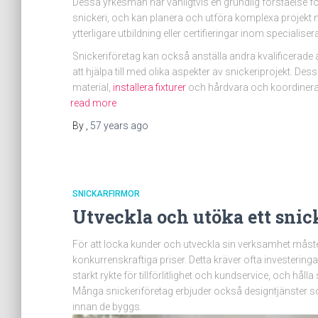
Dessa yrkesmän har vanligtvis en grundlig förståelse f
snickeri, och kan planera och utföra komplexa projekt 
ytterligare utbildning eller certifieringar inom specialis
Snickeriföretag kan också anställa andra kvalificerade a
att hjälpa till med olika aspekter av snickeriprojekt. De
material,
installera fixturer
och hårdvara och koordinera 
read more
By
,
57 years
ago
SNICKARFIRMOR
Utveckla och utöka ett snick
För att locka kunder och utveckla sin verksamhet måste sn
konkurrenskraftiga priser. Detta kräver ofta investeringa
starkt rykte för tillförlitlighet och kundservice, och hå
Många snickeriföretag erbjuder också designtjänster som
innan de byggs.