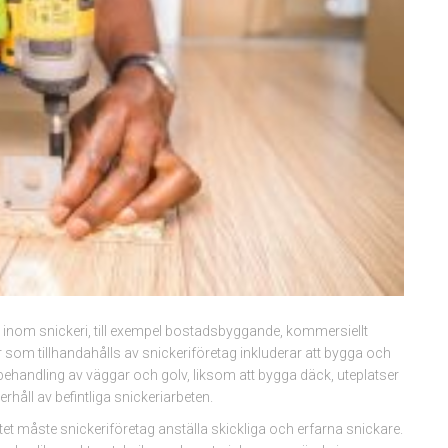
e inom snickeri, till exempel bostadsbyggande, kommersiellt
r som tillhandahålls av snickeriföretag inkluderar att bygga och
rbehandling av väggar och golv, liksom att bygga däck, uteplatser
åll av befintliga snickeriarbeten.
itet måste snickeriföretag anställa skickliga och erfarna snickare.